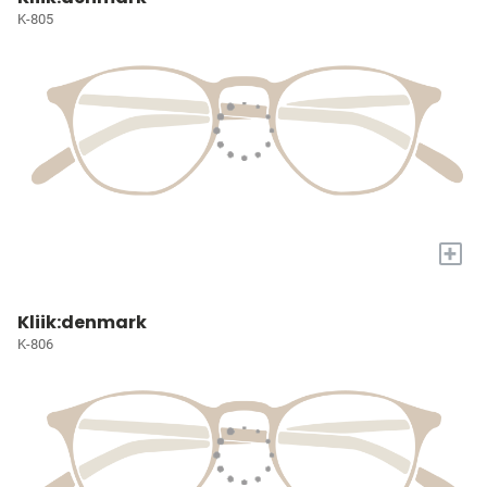
K-805
+
Kliik:denmark
K-806