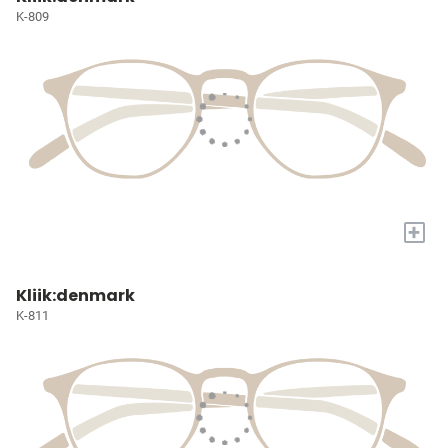
K-809
+
Kliik:denmark
K-811