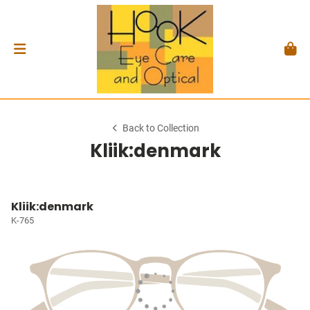
Back to Collection
Kliik:denmark
Kliik:denmark
K-765