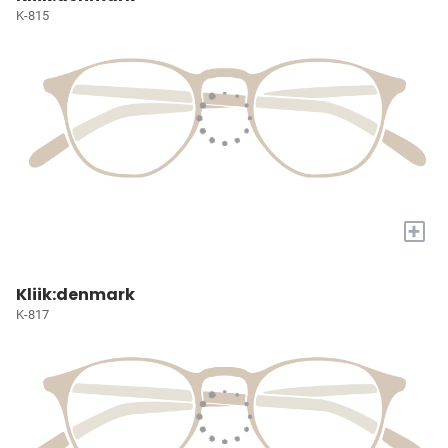
K-815
+
Kliik:denmark
K-817