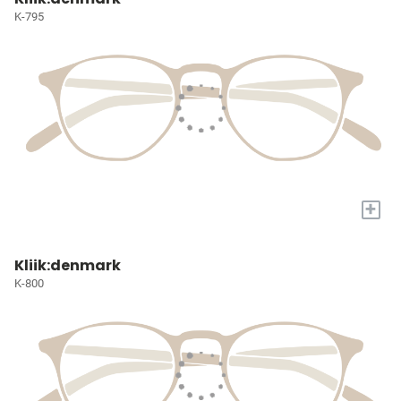
K-795
+
Kliik:denmark
K-800