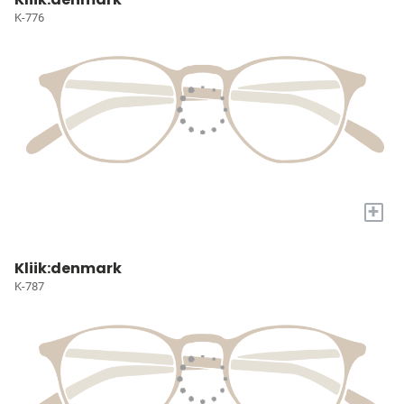
K-776
+
Kliik:denmark
K-787